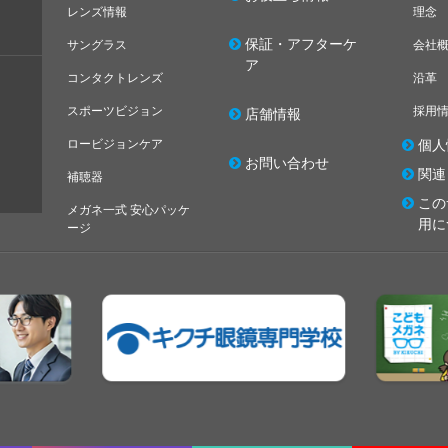
レンズ情報
理念
保証・アフターケ
サングラス
会社
ア
コンタクトレンズ
沿革
スポーツビジョン
採用
店舗情報
ロービジョンケア
個人
お問い合わせ
関連
補聴器
この
メガネ一式 安心パッケ
用に
ージ