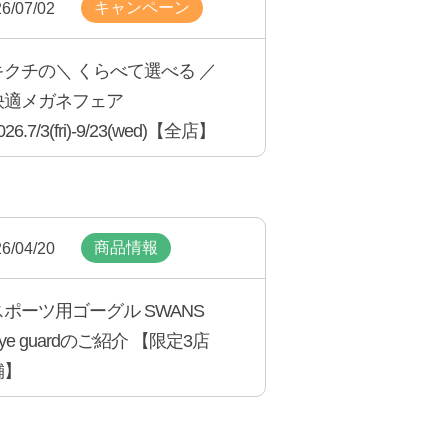
キャンペーン
6/07/02
キクチの＼ くらべて選べる ／
快適メガネフェア
026.7/3(fri)-9/23(wed)【全店】
商品情報
6/04/20
スポーツ用ゴーグル SWANS
ye guardのご紹介 【限定3店
舗】