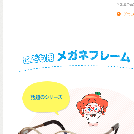
※別途の会
グラ